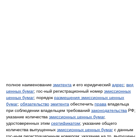
полное наименование
эмитента
и его юридический
адрес
;
вид
ценных бумаг
; гос-ный регистрационный номер
эмиссионных
ценных бумаг
; порядок
размещения эмиссионных ценных
бумаг
;
обязательство
эмитента
обеспечить
права
владельца
при соблюдении владельцем требований
законодательства
РФ;
указание количества
эмиссионных ценных бумаг
,
удостоверенных этим
сертификатом
; указание общего
количества выпущенных
эмиссионных ценных бумаг
с данным
гос-ным регистрационным номером; указание на то, выпущены