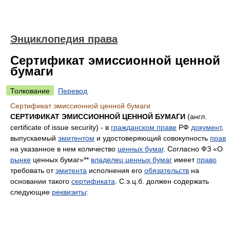
Энциклопедия права
Сертификат эмиссионной ценной
бумаги
Толкование
Перевод
Сертификат эмиссионной ценной бумаги
СЕРТИФИКАТ ЭМИССИОННОЙ ЦЕННОЙ БУМАГИ
(англ.
certificate of issue security) - в
гражданском праве
РФ
документ
,
выпускаемый
эмитентом
и удостоверяющий совокупность
прав
на указанное в нем количество
ценных бумаг
. Согласно ФЗ «О
рынке
ценных бумаг»**
владелец ценных бумаг
имеет
право
требовать от
эмитента
исполнения его
обязательств
на
основании такого
сертификата
. С.э.ц.б. должен содержать
следующие
реквизиты
: