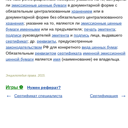
ли
эмиссионные ценные бумаги
в документарной форме с
обязательным централизованным
хранением
или в
документарной форме без обязательного централизованного
хранения
; указание на то, являются ли
эмиссионные ценные
бумаги именными
или на предъявителя;
печать
эмитента
;
подписи
руководителей
эмитента
и
подпись
лица, выдавшего
сертификат
; др.
реквизиты
, предусмотренные
законодательством
РФ для конкретного
вида ценных бумаг
.
Обязательным
реквизитом
сертификата
именной эмиссионной
ценной бумаги
является
имя
(наименование) ее владельца.
Энциклопедия права
.
2015
.
Игры ⚽
Нужен реферат?
Сертификат специалиста
Сертификация